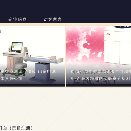
企业信息
访客留言
童智商测试仪供应 山东电讯
KHB科华生物卓越330全自动
有限责任公司
析仪 高效精准的实验室分析利
号门面（集群注册）