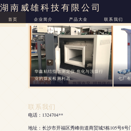
湖南威雄科技有限公司
首页
企业简介
产品大全
联系我们
华鑫粘结指数测定仪 焦化与洗煤行
专业儿
业的煤炭检测利器
七厂
联系我们
电话：1324704**
地址：长沙市开福区秀峰街道商贸城5栋105号8